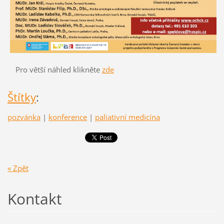
Pro větší náhled klikněte
zde
Štítky
:
pozvánka
|
konference
|
paliativní medicína
« Zpět
Kontakt