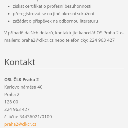
získat certifikát o profesní bezúhonnosti
přeregistrovat se na jiné okresní sdružení
zažádat o příspěvek na odbornou literaturu
V případě dalších dotazů, kontaktujte kancelář OS Praha 2 e-
mailem: praha2@clkcr.cz nebo telefonicky:
224 963 427
Kontakt
OSL ČLK Praha 2
Karlovo náměstí 40
Praha 2
128 00
224 963 427
č. účtu: 34436021/0100
praha2@c
lkcr.cz