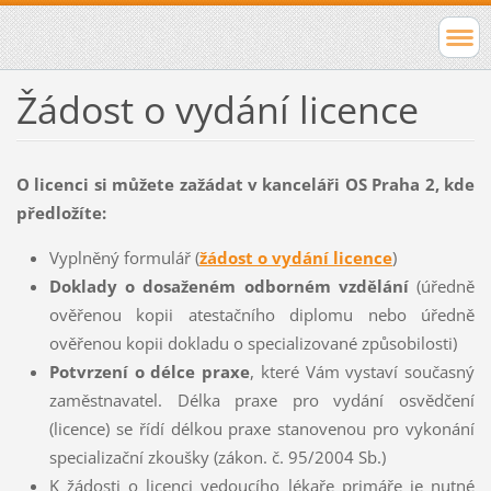
Žádost o vydání licence
O licenci si můžete zažádat v kanceláři OS Praha 2, kde
předložíte:
Vyplněný formulář (
žádost o vydání licence
)
Doklady o dosaženém odborném vzdělání
(úředně
ověřenou kopii atestačního diplomu nebo úředně
ověřenou kopii dokladu o specializované způsobilosti)
Potvrzení o délce praxe
, které Vám vystaví současný
zaměstnavatel. Délka praxe pro vydání osvědčení
(licence) se řídí délkou praxe stanovenou pro vykonání
specializační zkoušky (zákon. č. 95/2004 Sb.)
K žádosti o licenci vedoucího lékaře primáře je nutné