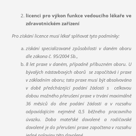
licenci pro výkon funkce vedoucího lékaře ve
zdravotnickém zařízení
Pro získání licence musí lékař splňovat tyto podmínky:
získání specializované způsobilosti v daném oboru
dle zákona č. 95/2004 Sb.,
8 let praxe v daném, případně příbuzném oboru. U
bývalých nástavbových oborů se započítává i praxe
v základním oboru; tato praxe musí být absolvována
v době předcházející podání žádosti s celkovou
dobou možného přerušení praxe v trvání maximálně
36 měsíců do dne podání žádosti a v rozsahu
odpovídajícím nejméně 0,5 běžného pracovního
úvazku. Doba mateřské dovolené a rodičovské
dovolené je do přerušení praxe započtena v rozsahu
jedné poloviny této dovolené,