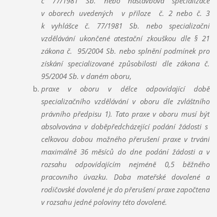
č 77/1981 Sb. nebo nástavbová specializace
v oborech uvedených v příloze č. 2 nebo č. 3
k vyhlášce č. 77/1981 Sb. nebo specializační
vzdělávání ukončené atestační zkouškou dle § 21
zákona č. 95/2004 Sb. nebo splnění podmínek pro
získání specializované způsobilosti dle zákona č.
95/2004 Sb. v daném oboru,
praxe v oboru v délce odpovídající době
specializačního vzdělávání v oboru dle zvláštního
právního předpisu 1). Tato praxe v oboru musí být
absolvována v doběpředcházející podání žádosti s
celkovou dobou možného přerušení praxe v trvání
maximálně 36 měsíců do dne podání žádosti a v
rozsahu odpovídajícím nejméně 0,5 běžného
pracovního úvazku. Doba mateřské dovolené a
rodičovské dovolené je do přerušení praxe započtena
v rozsahu jedné poloviny této dovolené.