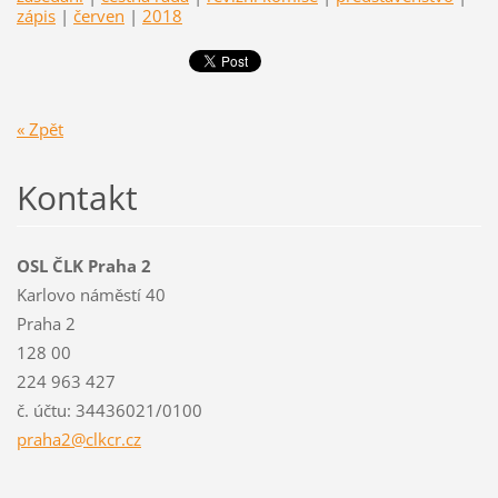
zápis
|
červen
|
2018
« Zpět
Kontakt
OSL ČLK Praha 2
Karlovo náměstí 40
Praha 2
128 00
224 963 427
č. účtu: 34436021/0100
praha2@c
lkcr.cz