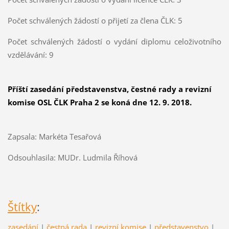
Počet schválených žádostí o přijetí za člena ČLK: 5
Počet schválených žádostí o vydání diplomu celoživotního
vzdělávání: 9
Příští zasedání představenstva, čestné rady a revizní
komise OSL ČLK Praha 2 se koná dne 12. 9. 2018.
Zapsala: Markéta Tesařová
Odsouhlasila: MUDr. Ludmila Říhová
Štítky
:
zasedání
|
čestná rada
|
revizní komise
|
představenstvo
|