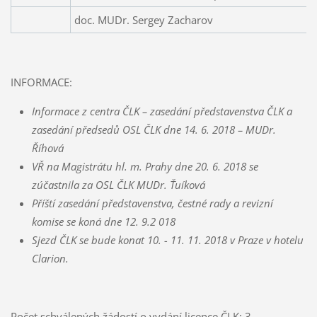
doc. MUDr. Sergey Zacharov
INFORMACE:
Informace z centra ČLK – zasedání představenstva ČLK a
zasedání předsedů OSL ČLK dne 14. 6. 2018 – MUDr.
Říhová
VŘ na Magistrátu hl. m. Prahy dne 20. 6. 2018 se
zúčastnila za OSL ČLK MUDr. Ťuíková
Příští zasedání představenstva, čestné rady a revizní
komise se koná dne 12. 9.2 018
Sjezd ČLK se bude konat 10. - 11. 11. 2018 v Praze v hotelu
Clarion.
Počet schválených žádostí o vydání licence ČLK: 3