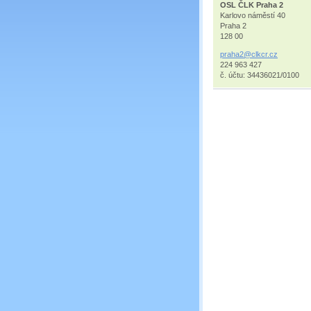
OSL ČLK Praha 2
Karlovo náměstí 40
Praha 2
128 00
praha2@c
lkcr.cz
224 963 427
č. účtu: 34436021/0100