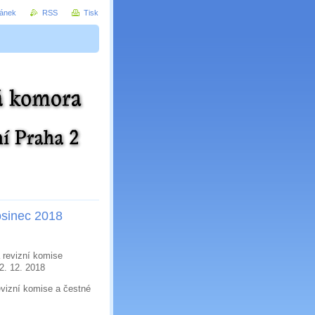
ránek
RSS
Tisk
osinec 2018
 revizní komise
2. 12. 2018
vizní komise a čestné