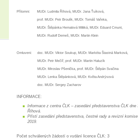
Přítomni:
MUDr. Ludmila Říhová, MUDr. Jana Ťuíková,
prof. MUDr. Petr Broulík, MUDr. Tomáš Vařeka,
MUDr. Štěpánka Hemalová Militká, MUDr. Eduard Cmunt,
MUDr. Rudolf Demeš, MUDr. Martin Klein
Omluveni:
doc. MUDr. Viktor Soukup, MUDr. Markéta Štastná Marková,
MUDr. Petr Mečíř, prof. MUDr. Martin Haluzík
MUDr. Miroslav Pšenička, prof. MUDr. Štěpán Svačina
MUDr. Lenka Štěpánková, MUDr. Květa Andrýsová
doc. MUDr. Sergey Zacharov
INFORMACE:
Informace z centra ČLK – zasedání představenstva ČLK dne 
Říhová.
Přístí zasedání představenstva, čestné rady a revizní komise
2019.
Počet schválených žádostí o vydání licence ČLK: 3