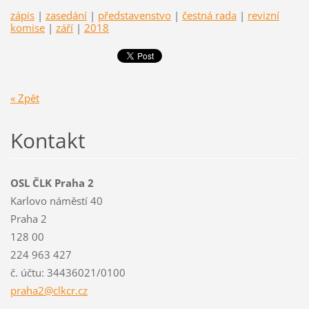
zápis
|
zasedání
|
představenstvo
|
čestná rada
|
revizní
komise
|
září
|
2018
« Zpět
Kontakt
OSL ČLK Praha 2
Karlovo náměstí 40
Praha 2
128 00
224 963 427
č. účtu: 34436021/0100
praha2@c
lkcr.cz