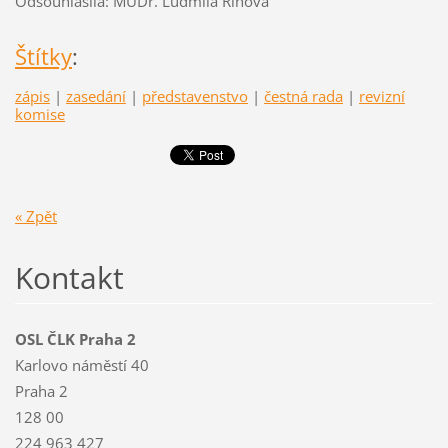
Odsouhlasila: MUDr. Ludmila Říhová
Štítky
:
zápis
|
zasedání
|
představenstvo
|
čestná rada
|
revizní
komise
« Zpět
Kontakt
OSL ČLK Praha 2
Karlovo náměstí 40
Praha 2
128 00
224 963 427